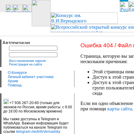
Ошибка 404 / Файл
Страница, которую вы зап
Восстановление пароля
нескольким причинам:
Регистрация на сайте
Этой страницы нико
О Конкурсе
Доступ к этой стран
Личный кабинет участника
Архив
Доступ к этой стра
Помощь
групп пользователе
сюда
+7 936 287-20-60 (только для
Если ни одно объяснение 
звонков по России, время работы: с 9.00
при помощи
карты сайта
.
до 18.00 по Московскому времени)
Мы также доступны в Telegram и
WhatsApp. Важная информация будет
публиковаться на канале Telegram по
ссылке
telegram.me/InfoVernadsky