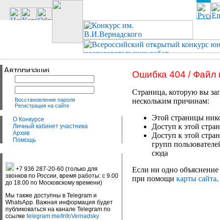
Ошибка 404 / Файл
Страница, которую вы зап
Восстановление пароля
нескольким причинам:
Регистрация на сайте
Этой страницы нико
О Конкурсе
Доступ к этой стран
Личный кабинет участника
Архив
Доступ к этой стра
Помощь
групп пользователе
сюда
+7 936 287-20-60 (только для
Если ни одно объяснение 
звонков по России, время работы: с 9.00
при помощи
карты сайта
.
до 18.00 по Московскому времени)
Мы также доступны в Telegram и
WhatsApp. Важная информация будет
публиковаться на канале Telegram по
ссылке
telegram.me/InfoVernadsky