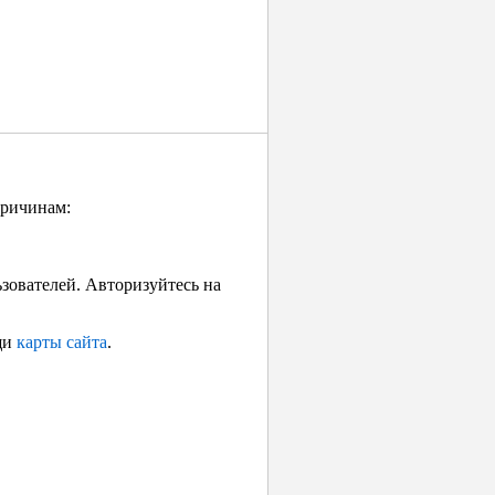
причинам:
ьзователей. Авторизуйтесь на
щи
карты сайта
.