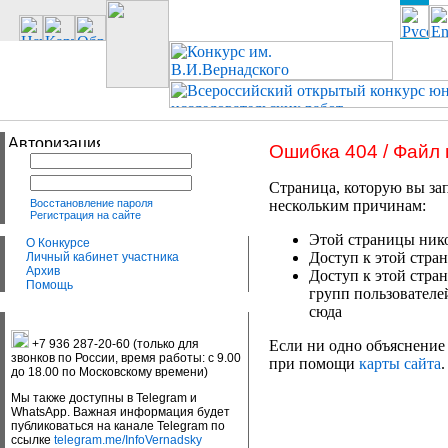
Ошибка 404 / Файл
Страница, которую вы зап
Восстановление пароля
нескольким причинам:
Регистрация на сайте
Этой страницы нико
О Конкурсе
Доступ к этой стран
Личный кабинет участника
Архив
Доступ к этой стра
Помощь
групп пользователе
сюда
+7 936 287-20-60 (только для
Если ни одно объяснение 
звонков по России, время работы: с 9.00
при помощи
карты сайта
.
до 18.00 по Московскому времени)
Мы также доступны в Telegram и
WhatsApp. Важная информация будет
публиковаться на канале Telegram по
ссылке
telegram.me/InfoVernadsky