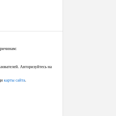
причинам:
ьзователей. Авторизуйтесь на
щи
карты сайта
.