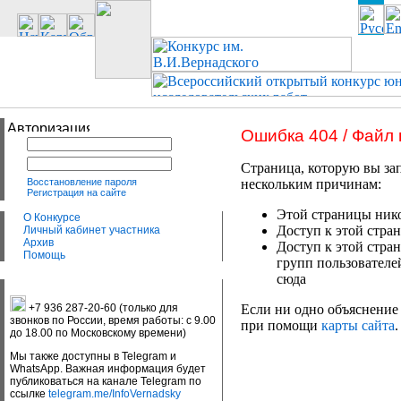
Ошибка 404 / Файл
Страница, которую вы зап
Восстановление пароля
нескольким причинам:
Регистрация на сайте
Этой страницы нико
О Конкурсе
Доступ к этой стран
Личный кабинет участника
Архив
Доступ к этой стра
Помощь
групп пользователе
сюда
+7 936 287-20-60 (только для
Если ни одно объяснение 
звонков по России, время работы: с 9.00
при помощи
карты сайта
.
до 18.00 по Московскому времени)
Мы также доступны в Telegram и
WhatsApp. Важная информация будет
публиковаться на канале Telegram по
ссылке
telegram.me/InfoVernadsky