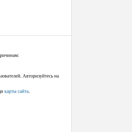
причинам:
ьзователей. Авторизуйтесь на
щи
карты сайта
.