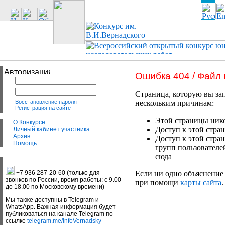
Ошибка 404 / Файл
Страница, которую вы зап
Восстановление пароля
нескольким причинам:
Регистрация на сайте
Этой страницы нико
О Конкурсе
Доступ к этой стран
Личный кабинет участника
Архив
Доступ к этой стра
Помощь
групп пользователе
сюда
+7 936 287-20-60 (только для
Если ни одно объяснение 
звонков по России, время работы: с 9.00
при помощи
карты сайта
.
до 18.00 по Московскому времени)
Мы также доступны в Telegram и
WhatsApp. Важная информация будет
публиковаться на канале Telegram по
ссылке
telegram.me/InfoVernadsky