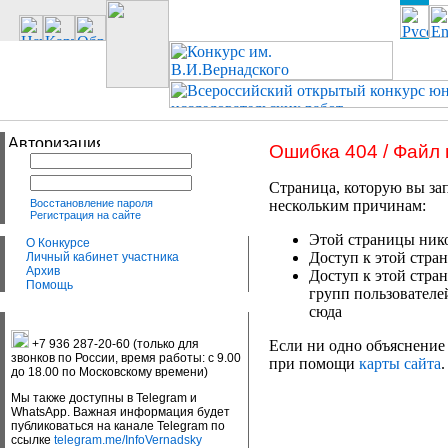
Ошибка 404 / Файл
Страница, которую вы зап
Восстановление пароля
нескольким причинам:
Регистрация на сайте
Этой страницы нико
О Конкурсе
Доступ к этой стран
Личный кабинет участника
Архив
Доступ к этой стра
Помощь
групп пользователе
сюда
+7 936 287-20-60 (только для
Если ни одно объяснение 
звонков по России, время работы: с 9.00
при помощи
карты сайта
.
до 18.00 по Московскому времени)
Мы также доступны в Telegram и
WhatsApp. Важная информация будет
публиковаться на канале Telegram по
ссылке
telegram.me/InfoVernadsky