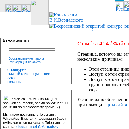
Ошибка 404 / Файл
Страница, которую вы зап
Восстановление пароля
нескольким причинам:
Регистрация на сайте
Этой страницы нико
О Конкурсе
Доступ к этой стран
Личный кабинет участника
Архив
Доступ к этой стра
Помощь
групп пользователе
сюда
+7 936 287-20-60 (только для
Если ни одно объяснение 
звонков по России, время работы: с 9.00
при помощи
карты сайта
.
до 18.00 по Московскому времени)
Мы также доступны в Telegram и
WhatsApp. Важная информация будет
публиковаться на канале Telegram по
ссылке
telegram.me/InfoVernadsky