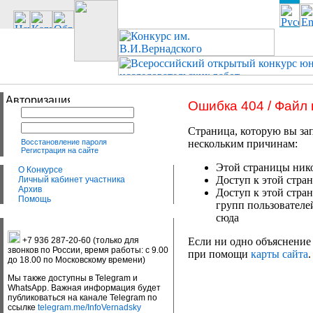
Ошибка 404 / Файл
Страница, которую вы зап
Восстановление пароля
нескольким причинам:
Регистрация на сайте
Этой страницы нико
О Конкурсе
Доступ к этой стран
Личный кабинет участника
Архив
Доступ к этой стра
Помощь
групп пользователе
сюда
+7 936 287-20-60 (только для
Если ни одно объяснение 
звонков по России, время работы: с 9.00
при помощи
карты сайта
.
до 18.00 по Московскому времени)
Мы также доступны в Telegram и
WhatsApp. Важная информация будет
публиковаться на канале Telegram по
ссылке
telegram.me/InfoVernadsky