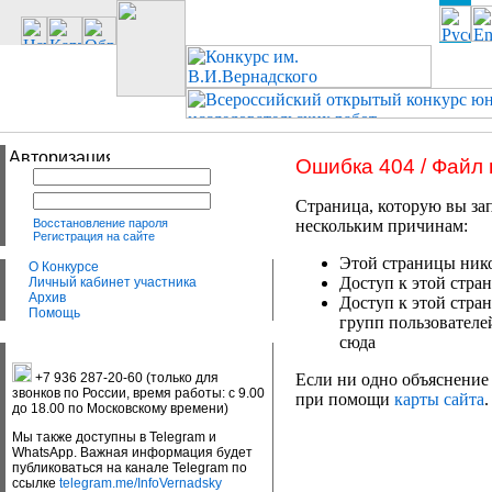
Ошибка 404 / Файл
Страница, которую вы зап
Восстановление пароля
нескольким причинам:
Регистрация на сайте
Этой страницы нико
О Конкурсе
Доступ к этой стран
Личный кабинет участника
Архив
Доступ к этой стра
Помощь
групп пользователе
сюда
+7 936 287-20-60 (только для
Если ни одно объяснение 
звонков по России, время работы: с 9.00
при помощи
карты сайта
.
до 18.00 по Московскому времени)
Мы также доступны в Telegram и
WhatsApp. Важная информация будет
публиковаться на канале Telegram по
ссылке
telegram.me/InfoVernadsky