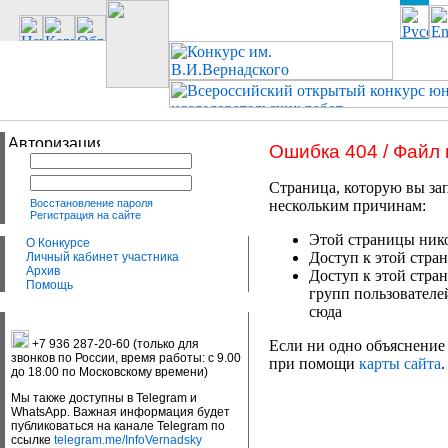
Ошибка 404 / Файл
Страница, которую вы зап
Восстановление пароля
нескольким причинам:
Регистрация на сайте
Этой страницы нико
О Конкурсе
Доступ к этой стран
Личный кабинет участника
Архив
Доступ к этой стра
Помощь
групп пользователе
сюда
+7 936 287-20-60 (только для
Если ни одно объяснение 
звонков по России, время работы: с 9.00
при помощи
карты сайта
.
до 18.00 по Московскому времени)
Мы также доступны в Telegram и
WhatsApp. Важная информация будет
публиковаться на канале Telegram по
ссылке
telegram.me/InfoVernadsky