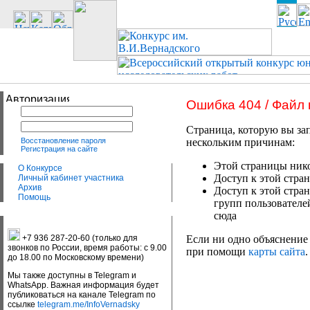
Ошибка 404 / Файл
Страница, которую вы зап
Восстановление пароля
нескольким причинам:
Регистрация на сайте
Этой страницы нико
О Конкурсе
Доступ к этой стран
Личный кабинет участника
Архив
Доступ к этой стра
Помощь
групп пользователе
сюда
+7 936 287-20-60 (только для
Если ни одно объяснение 
звонков по России, время работы: с 9.00
при помощи
карты сайта
.
до 18.00 по Московскому времени)
Мы также доступны в Telegram и
WhatsApp. Важная информация будет
публиковаться на канале Telegram по
ссылке
telegram.me/InfoVernadsky