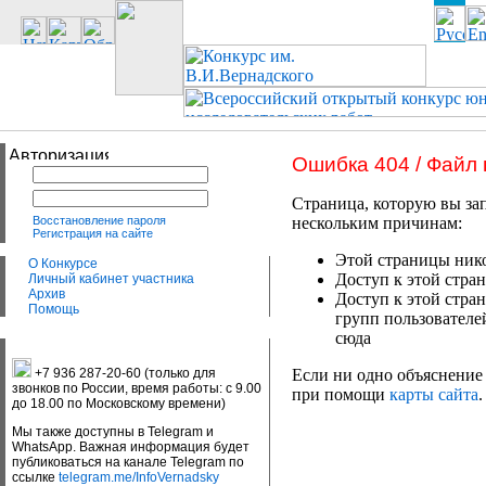
Ошибка 404 / Файл
Страница, которую вы зап
Восстановление пароля
нескольким причинам:
Регистрация на сайте
Этой страницы нико
О Конкурсе
Доступ к этой стран
Личный кабинет участника
Архив
Доступ к этой стра
Помощь
групп пользователе
сюда
+7 936 287-20-60 (только для
Если ни одно объяснение 
звонков по России, время работы: с 9.00
при помощи
карты сайта
.
до 18.00 по Московскому времени)
Мы также доступны в Telegram и
WhatsApp. Важная информация будет
публиковаться на канале Telegram по
ссылке
telegram.me/InfoVernadsky