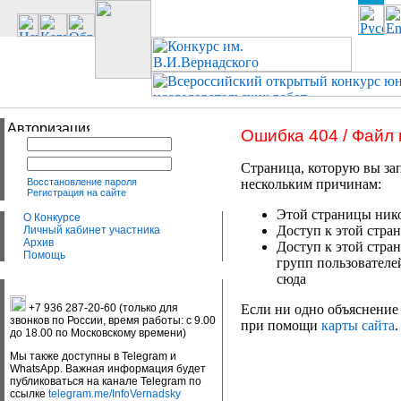
Ошибка 404 / Файл
Страница, которую вы зап
Восстановление пароля
нескольким причинам:
Регистрация на сайте
Этой страницы нико
О Конкурсе
Доступ к этой стран
Личный кабинет участника
Архив
Доступ к этой стра
Помощь
групп пользователе
сюда
+7 936 287-20-60 (только для
Если ни одно объяснение 
звонков по России, время работы: с 9.00
при помощи
карты сайта
.
до 18.00 по Московскому времени)
Мы также доступны в Telegram и
WhatsApp. Важная информация будет
публиковаться на канале Telegram по
ссылке
telegram.me/InfoVernadsky