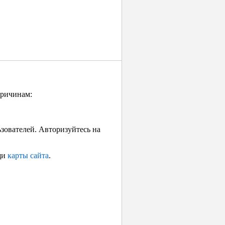
причинам:
ьзователей. Авторизуйтесь на
щи
карты сайта
.