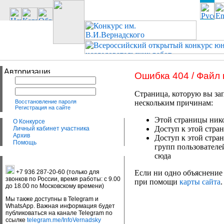
Ошибка 404 / Файл
Страница, которую вы зап
Восстановление пароля
нескольким причинам:
Регистрация на сайте
Этой страницы нико
О Конкурсе
Доступ к этой стран
Личный кабинет участника
Архив
Доступ к этой стра
Помощь
групп пользователе
сюда
+7 936 287-20-60 (только для
Если ни одно объяснение 
звонков по России, время работы: с 9.00
при помощи
карты сайта
.
до 18.00 по Московскому времени)
Мы также доступны в Telegram и
WhatsApp. Важная информация будет
публиковаться на канале Telegram по
ссылке
telegram.me/InfoVernadsky