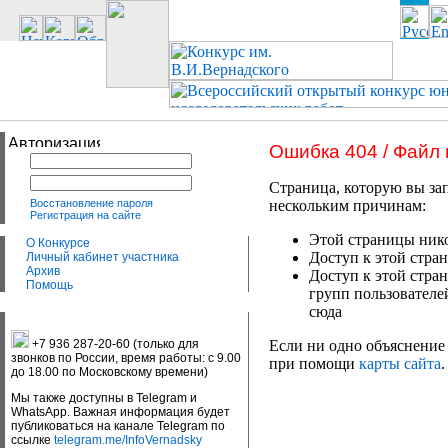
Ошибка 404 / Файл
Страница, которую вы зап
Восстановление пароля
нескольким причинам:
Регистрация на сайте
Этой страницы нико
О Конкурсе
Доступ к этой стран
Личный кабинет участника
Архив
Доступ к этой стра
Помощь
групп пользователе
сюда
+7 936 287-20-60 (только для
Если ни одно объяснение 
звонков по России, время работы: с 9.00
при помощи
карты сайта
.
до 18.00 по Московскому времени)
Мы также доступны в Telegram и
WhatsApp. Важная информация будет
публиковаться на канале Telegram по
ссылке
telegram.me/InfoVernadsky