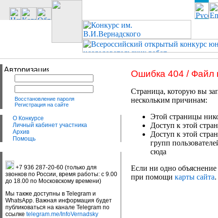
Ошибка 404 / Файл
Страница, которую вы зап
Восстановление пароля
нескольким причинам:
Регистрация на сайте
Этой страницы нико
О Конкурсе
Доступ к этой стран
Личный кабинет участника
Архив
Доступ к этой стра
Помощь
групп пользователе
сюда
+7 936 287-20-60 (только для
Если ни одно объяснение 
звонков по России, время работы: с 9.00
при помощи
карты сайта
.
до 18.00 по Московскому времени)
Мы также доступны в Telegram и
WhatsApp. Важная информация будет
публиковаться на канале Telegram по
ссылке
telegram.me/InfoVernadsky