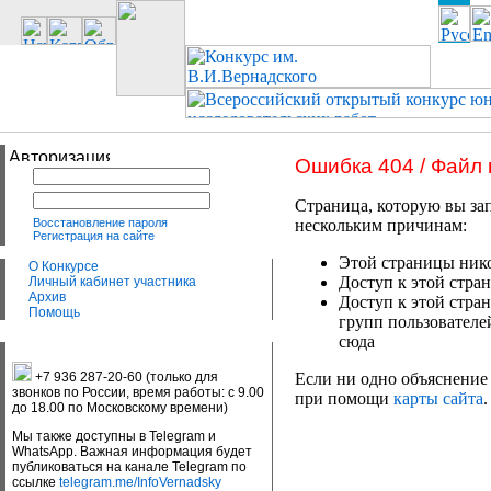
Ошибка 404 / Файл
Страница, которую вы зап
Восстановление пароля
нескольким причинам:
Регистрация на сайте
Этой страницы нико
О Конкурсе
Доступ к этой стран
Личный кабинет участника
Архив
Доступ к этой стра
Помощь
групп пользователе
сюда
+7 936 287-20-60 (только для
Если ни одно объяснение 
звонков по России, время работы: с 9.00
при помощи
карты сайта
.
до 18.00 по Московскому времени)
Мы также доступны в Telegram и
WhatsApp. Важная информация будет
публиковаться на канале Telegram по
ссылке
telegram.me/InfoVernadsky