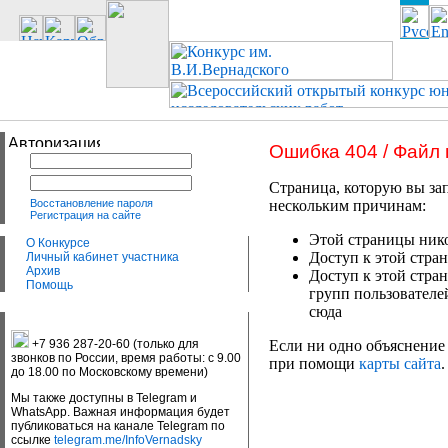
Ошибка 404 / Файл
Страница, которую вы зап
Восстановление пароля
нескольким причинам:
Регистрация на сайте
Этой страницы нико
О Конкурсе
Доступ к этой стран
Личный кабинет участника
Архив
Доступ к этой стра
Помощь
групп пользователе
сюда
+7 936 287-20-60 (только для
Если ни одно объяснение 
звонков по России, время работы: с 9.00
при помощи
карты сайта
.
до 18.00 по Московскому времени)
Мы также доступны в Telegram и
WhatsApp. Важная информация будет
публиковаться на канале Telegram по
ссылке
telegram.me/InfoVernadsky