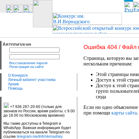
Ошибка 404 / Файл
Страница, которую вы зап
Восстановление пароля
нескольким причинам:
Регистрация на сайте
Этой страницы нико
О Конкурсе
Доступ к этой стран
Личный кабинет участника
Архив
Доступ к этой стра
Помощь
групп пользователе
сюда
+7 936 287-20-60 (только для
Если ни одно объяснение 
звонков по России, время работы: с 9.00
при помощи
карты сайта
.
до 18.00 по Московскому времени)
Мы также доступны в Telegram и
WhatsApp. Важная информация будет
публиковаться на канале Telegram по
ссылке
telegram.me/InfoVernadsky