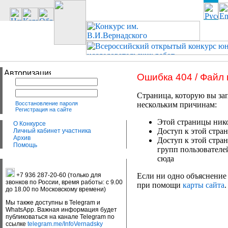
Ошибка 404 / Файл
Страница, которую вы зап
Восстановление пароля
нескольким причинам:
Регистрация на сайте
Этой страницы нико
О Конкурсе
Доступ к этой стран
Личный кабинет участника
Архив
Доступ к этой стра
Помощь
групп пользователе
сюда
+7 936 287-20-60 (только для
Если ни одно объяснение 
звонков по России, время работы: с 9.00
при помощи
карты сайта
.
до 18.00 по Московскому времени)
Мы также доступны в Telegram и
WhatsApp. Важная информация будет
публиковаться на канале Telegram по
ссылке
telegram.me/InfoVernadsky