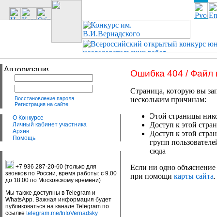
Ошибка 404 / Файл
Страница, которую вы зап
Восстановление пароля
нескольким причинам:
Регистрация на сайте
Этой страницы нико
О Конкурсе
Доступ к этой стран
Личный кабинет участника
Архив
Доступ к этой стра
Помощь
групп пользователе
сюда
+7 936 287-20-60 (только для
Если ни одно объяснение 
звонков по России, время работы: с 9.00
при помощи
карты сайта
.
до 18.00 по Московскому времени)
Мы также доступны в Telegram и
WhatsApp. Важная информация будет
публиковаться на канале Telegram по
ссылке
telegram.me/InfoVernadsky