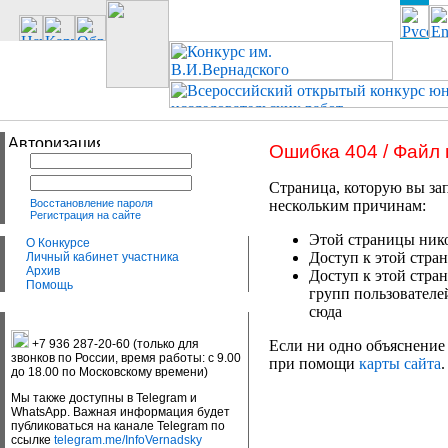
Ошибка 404 / Файл
Страница, которую вы зап
Восстановление пароля
нескольким причинам:
Регистрация на сайте
Этой страницы нико
О Конкурсе
Доступ к этой стран
Личный кабинет участника
Архив
Доступ к этой стра
Помощь
групп пользователе
сюда
+7 936 287-20-60 (только для
Если ни одно объяснение 
звонков по России, время работы: с 9.00
при помощи
карты сайта
.
до 18.00 по Московскому времени)
Мы также доступны в Telegram и
WhatsApp. Важная информация будет
публиковаться на канале Telegram по
ссылке
telegram.me/InfoVernadsky