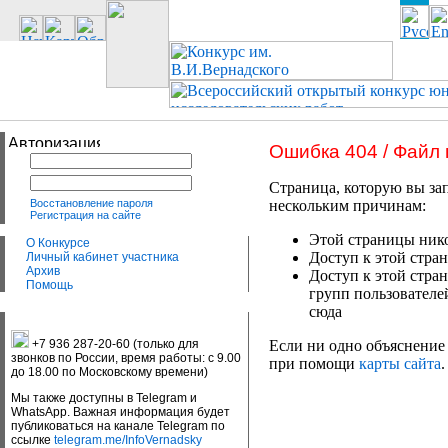
Ошибка 404 / Файл
Страница, которую вы зап
Восстановление пароля
нескольким причинам:
Регистрация на сайте
Этой страницы нико
О Конкурсе
Доступ к этой стран
Личный кабинет участника
Архив
Доступ к этой стра
Помощь
групп пользователе
сюда
+7 936 287-20-60 (только для
Если ни одно объяснение 
звонков по России, время работы: с 9.00
при помощи
карты сайта
.
до 18.00 по Московскому времени)
Мы также доступны в Telegram и
WhatsApp. Важная информация будет
публиковаться на канале Telegram по
ссылке
telegram.me/InfoVernadsky