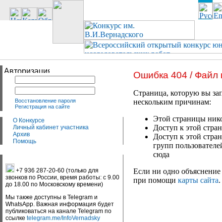
Ошибка 404 / Файл
Страница, которую вы зап
Восстановление пароля
нескольким причинам:
Регистрация на сайте
Этой страницы нико
О Конкурсе
Доступ к этой стран
Личный кабинет участника
Архив
Доступ к этой стра
Помощь
групп пользователе
сюда
+7 936 287-20-60 (только для
Если ни одно объяснение 
звонков по России, время работы: с 9.00
при помощи
карты сайта
.
до 18.00 по Московскому времени)
Мы также доступны в Telegram и
WhatsApp. Важная информация будет
публиковаться на канале Telegram по
ссылке
telegram.me/InfoVernadsky