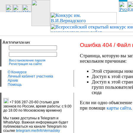
Ошибка 404 / Файл
Страница, которую вы зап
Восстановление пароля
нескольким причинам:
Регистрация на сайте
Этой страницы нико
О Конкурсе
Доступ к этой стран
Личный кабинет участника
Архив
Доступ к этой стра
Помощь
групп пользователе
сюда
+7 936 287-20-60 (только для
Если ни одно объяснение 
звонков по России, время работы: с 9.00
при помощи
карты сайта
.
до 18.00 по Московскому времени)
Мы также доступны в Telegram и
WhatsApp. Важная информация будет
публиковаться на канале Telegram по
ссылке
telegram.me/InfoVernadsky