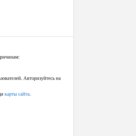
причинам:
ьзователей. Авторизуйтесь на
щи
карты сайта
.