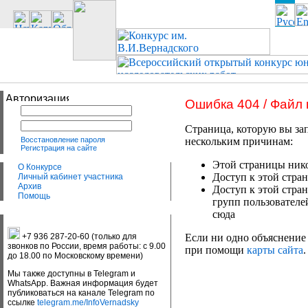
Ошибка 404 / Файл
Страница, которую вы зап
Восстановление пароля
нескольким причинам:
Регистрация на сайте
Этой страницы нико
О Конкурсе
Доступ к этой стран
Личный кабинет участника
Архив
Доступ к этой стра
Помощь
групп пользователе
сюда
+7 936 287-20-60 (только для
Если ни одно объяснение 
звонков по России, время работы: с 9.00
при помощи
карты сайта
.
до 18.00 по Московскому времени)
Мы также доступны в Telegram и
WhatsApp. Важная информация будет
публиковаться на канале Telegram по
ссылке
telegram.me/InfoVernadsky