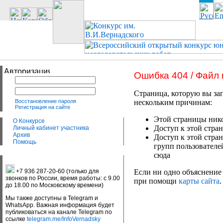
Ошибка 404 / Файл
Страница, которую вы зап
Восстановление пароля
нескольким причинам:
Регистрация на сайте
Этой страницы нико
О Конкурсе
Доступ к этой стран
Личный кабинет участника
Архив
Доступ к этой стра
Помощь
групп пользователе
сюда
+7 936 287-20-60 (только для
Если ни одно объяснение 
звонков по России, время работы: с 9.00
при помощи
карты сайта
.
до 18.00 по Московскому времени)
Мы также доступны в Telegram и
WhatsApp. Важная информация будет
публиковаться на канале Telegram по
ссылке
telegram.me/InfoVernadsky