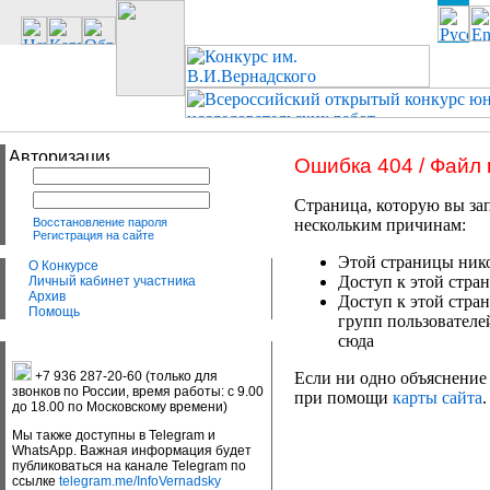
Ошибка 404 / Файл
Страница, которую вы зап
Восстановление пароля
нескольким причинам:
Регистрация на сайте
Этой страницы нико
О Конкурсе
Доступ к этой стран
Личный кабинет участника
Архив
Доступ к этой стра
Помощь
групп пользователе
сюда
+7 936 287-20-60 (только для
Если ни одно объяснение 
звонков по России, время работы: с 9.00
при помощи
карты сайта
.
до 18.00 по Московскому времени)
Мы также доступны в Telegram и
WhatsApp. Важная информация будет
публиковаться на канале Telegram по
ссылке
telegram.me/InfoVernadsky