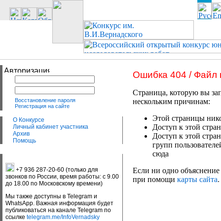
Ошибка 404 / Файл
Страница, которую вы зап
Восстановление пароля
нескольким причинам:
Регистрация на сайте
Этой страницы нико
О Конкурсе
Доступ к этой стран
Личный кабинет участника
Архив
Доступ к этой стра
Помощь
групп пользователе
сюда
+7 936 287-20-60 (только для
Если ни одно объяснение 
звонков по России, время работы: с 9.00
при помощи
карты сайта
.
до 18.00 по Московскому времени)
Мы также доступны в Telegram и
WhatsApp. Важная информация будет
публиковаться на канале Telegram по
ссылке
telegram.me/InfoVernadsky