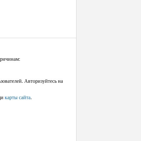
причинам:
ьзователей. Авторизуйтесь на
щи
карты сайта
.