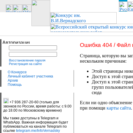
Ошибка 404 / Файл
Страница, которую вы зап
Восстановление пароля
нескольким причинам:
Регистрация на сайте
Этой страницы нико
О Конкурсе
Доступ к этой стран
Личный кабинет участника
Архив
Доступ к этой стра
Помощь
групп пользователе
сюда
+7 936 287-20-60 (только для
Если ни одно объяснение 
звонков по России, время работы: с 9.00
при помощи
карты сайта
.
до 18.00 по Московскому времени)
Мы также доступны в Telegram и
WhatsApp. Важная информация будет
публиковаться на канале Telegram по
ссылке
telegram.me/InfoVernadsky