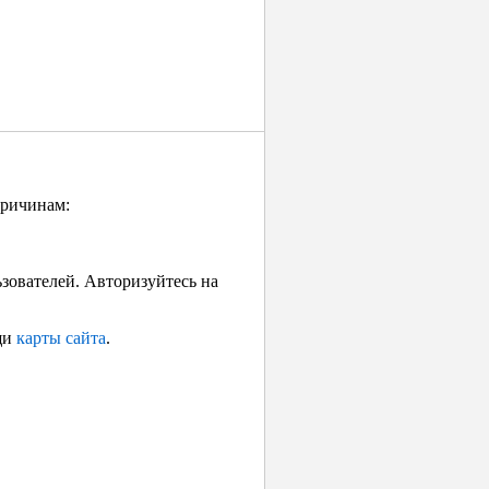
причинам:
ьзователей. Авторизуйтесь на
щи
карты сайта
.