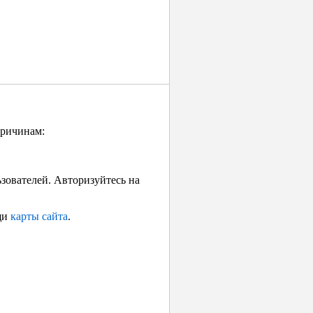
причинам:
ьзователей. Авторизуйтесь на
щи
карты сайта
.