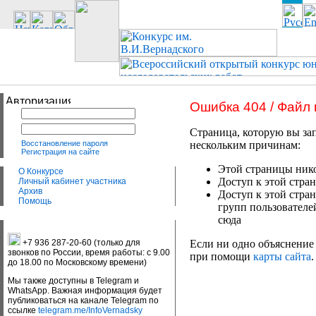
Ошибка 404 / Файл
Страница, которую вы зап
Восстановление пароля
нескольким причинам:
Регистрация на сайте
Этой страницы нико
О Конкурсе
Доступ к этой стран
Личный кабинет участника
Архив
Доступ к этой стра
Помощь
групп пользователе
сюда
+7 936 287-20-60 (только для
Если ни одно объяснение 
звонков по России, время работы: с 9.00
при помощи
карты сайта
.
до 18.00 по Московскому времени)
Мы также доступны в Telegram и
WhatsApp. Важная информация будет
публиковаться на канале Telegram по
ссылке
telegram.me/InfoVernadsky