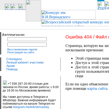
Ошибка 404 / Файл
Страница, которую вы зап
Восстановление пароля
нескольким причинам:
Регистрация на сайте
Этой страницы нико
О Конкурсе
Доступ к этой стран
Личный кабинет участника
Архив
Доступ к этой стра
Помощь
групп пользователе
сюда
+7 936 287-20-60 (только для
Если ни одно объяснение 
звонков по России, время работы: с 9.00
при помощи
карты сайта
.
до 18.00 по Московскому времени)
Мы также доступны в Telegram и
WhatsApp. Важная информация будет
публиковаться на канале Telegram по
ссылке
telegram.me/InfoVernadsky