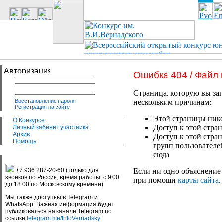
Ошибка 404 / Файл
Страница, которую вы зап
Восстановление пароля
нескольким причинам:
Регистрация на сайте
Этой страницы нико
О Конкурсе
Доступ к этой стран
Личный кабинет участника
Архив
Доступ к этой стра
Помощь
групп пользователе
сюда
+7 936 287-20-60 (только для
Если ни одно объяснение 
звонков по России, время работы: с 9.00
при помощи
карты сайта
.
до 18.00 по Московскому времени)
Мы также доступны в Telegram и
WhatsApp. Важная информация будет
публиковаться на канале Telegram по
ссылке
telegram.me/InfoVernadsky