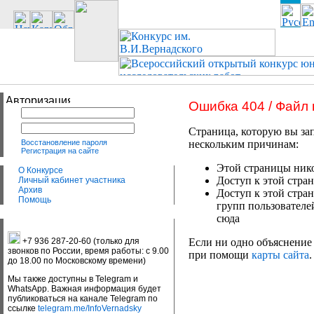
Ошибка 404 / Файл
Страница, которую вы зап
Восстановление пароля
нескольким причинам:
Регистрация на сайте
Этой страницы нико
О Конкурсе
Доступ к этой стран
Личный кабинет участника
Архив
Доступ к этой стра
Помощь
групп пользователе
сюда
+7 936 287-20-60 (только для
Если ни одно объяснение 
звонков по России, время работы: с 9.00
при помощи
карты сайта
.
до 18.00 по Московскому времени)
Мы также доступны в Telegram и
WhatsApp. Важная информация будет
публиковаться на канале Telegram по
ссылке
telegram.me/InfoVernadsky