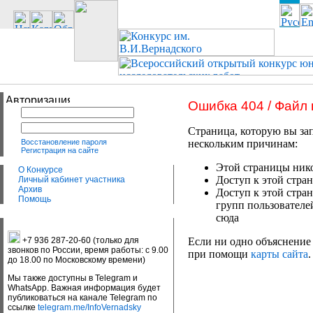
Ошибка 404 / Файл
Страница, которую вы зап
Восстановление пароля
нескольким причинам:
Регистрация на сайте
Этой страницы нико
О Конкурсе
Доступ к этой стран
Личный кабинет участника
Архив
Доступ к этой стра
Помощь
групп пользователе
сюда
+7 936 287-20-60 (только для
Если ни одно объяснение 
звонков по России, время работы: с 9.00
при помощи
карты сайта
.
до 18.00 по Московскому времени)
Мы также доступны в Telegram и
WhatsApp. Важная информация будет
публиковаться на канале Telegram по
ссылке
telegram.me/InfoVernadsky