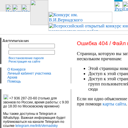
Ошибка 404 / Файл
Страница, которую вы зап
Восстановление пароля
нескольким причинам:
Регистрация на сайте
Этой страницы нико
О Конкурсе
Доступ к этой стран
Личный кабинет участника
Архив
Доступ к этой стра
Помощь
групп пользователе
сюда
+7 936 287-20-60 (только для
Если ни одно объяснение 
звонков по России, время работы: с 9.00
при помощи
карты сайта
.
до 18.00 по Московскому времени)
Мы также доступны в Telegram и
WhatsApp. Важная информация будет
публиковаться на канале Telegram по
ссылке
telegram.me/InfoVernadsky