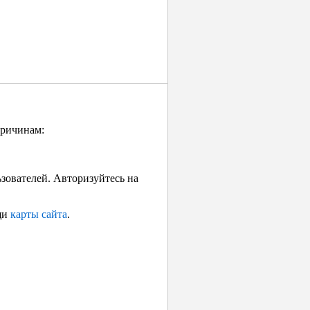
причинам:
ьзователей. Авторизуйтесь на
щи
карты сайта
.