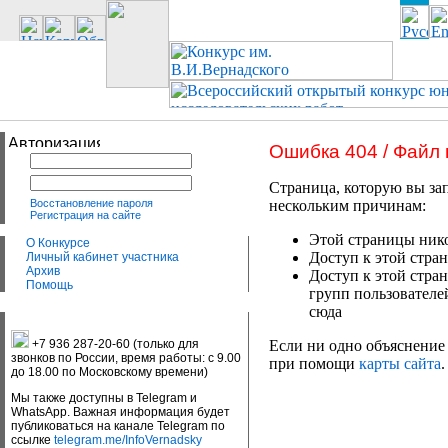
Ошибка 404 / Файл
Страница, которую вы зап
Восстановление пароля
нескольким причинам:
Регистрация на сайте
Этой страницы нико
О Конкурсе
Доступ к этой стран
Личный кабинет участника
Архив
Доступ к этой стра
Помощь
групп пользователе
сюда
+7 936 287-20-60 (только для
Если ни одно объяснение 
звонков по России, время работы: с 9.00
при помощи
карты сайта
.
до 18.00 по Московскому времени)
Мы также доступны в Telegram и
WhatsApp. Важная информация будет
публиковаться на канале Telegram по
ссылке
telegram.me/InfoVernadsky