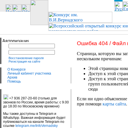
Ошибка 404 / Файл
Страница, которую вы зап
Восстановление пароля
нескольким причинам:
Регистрация на сайте
Этой страницы нико
О Конкурсе
Доступ к этой стран
Личный кабинет участника
Архив
Доступ к этой стра
Помощь
групп пользователе
сюда
+7 936 287-20-60 (только для
Если ни одно объяснение 
звонков по России, время работы: с 9.00
при помощи
карты сайта
.
до 18.00 по Московскому времени)
Мы также доступны в Telegram и
WhatsApp. Важная информация будет
публиковаться на канале Telegram по
ссылке
telegram.me/InfoVernadsky