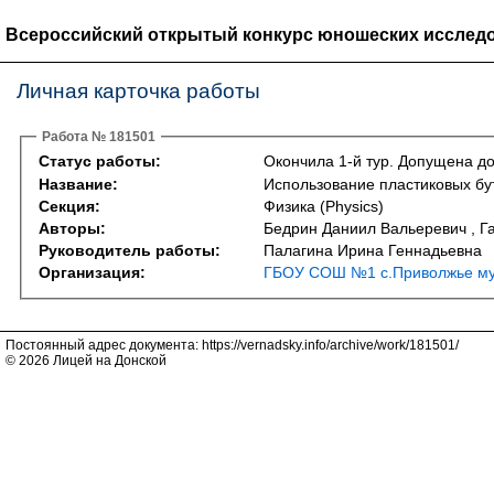
Всероссийский открытый конкурс юношеских исследо
Личная карточка работы
Работа № 181501
Статус работы:
Окончила 1-й тур. Допущена до
Название:
Использование пластиковых бу
Секция:
Физика (Physics)
Авторы:
Бедрин Даниил Вальеревич , 
Руководитель работы:
Палагина Ирина Геннадьевна
Организация:
ГБОУ СОШ №1 с.Приволжье мун
Постоянный адрес документа: https://vernadsky.info/archive/work/181501/
© 2026 Лицей на Донской