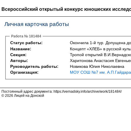
Всероссийский открытый конкурс юношеских исследо
Личная карточка работы
Работа № 181484
Статус работы:
Окончила 1-й тур. Допущена до
Название:
Концепт «ХЛЕБ» в русской куль
Секция:
Тропой открытий В.И.Вернадско
Авторы:
Харитонова Анастасия Евгенье
Руководитель работы:
Новикова Юлия Николаевна
Организация:
МОУ СОШ №7 им. А.П.Гайдара
Постоянный адрес документа: https://vernadsky.info/archive/work/181484/
© 2026 Лицей на Донской