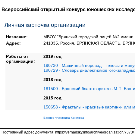
Всероссийский открытый конкурс юношеских исследо
Личная карточка организации
Название:
МБОУ "Брянский городской лицей №2 имени
Адрес:
241035, Россия, БРЯНСКАЯ ОБЛАСТЬ, БРЯНСК
Работы от
2019 год
организации:
190730 - Машинный перевод – плюсы и мину
190729 - Словарь диалектизмов юго-западны
2018 год
181500 - Брянский благотворитель М.П. Бахт
2015 год
150658 - Фракталы - красивые картинки или 
Баннер участника Конкурса
Постоянный адрес документа: https://vernadsky.info/archive/organization/7373/